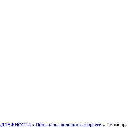
АДЛЕЖНОСТИ
»
Пеньюары, пелерины, фартуки
»
Пеньюары