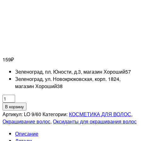
159
₽
Зеленоград, пл. Юности, д.3, магазин Хороший
57
Зеленоград, ул. Новокрюковская, корп. 1824,
магазин Хороший
38
Количество
товара
В корзину
ESTEL
Артикул:
LO 9/60
Категории:
КОСМЕТИКА ДЛЯ ВОЛОС
,
PROFESSIONNEL
Окрашивание волос
,
Оксиданты для окрашивания волос
DELUXE
Описание
Оксигент
Детали