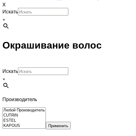
X
Искать
×
Окрашивание волос
Искать
×
Производитель
Применить