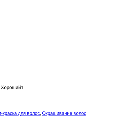
н Хороший
1
-краска для волос
,
Окрашивание волос