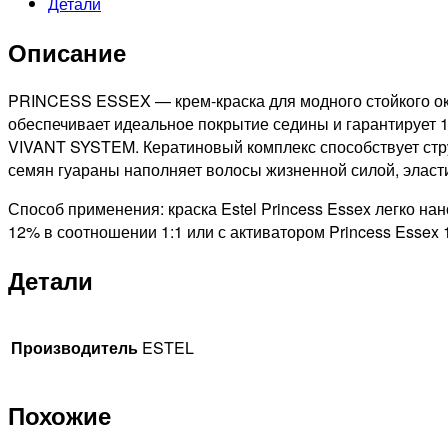
Детали
PRINCESS
ESSEX
Описание
СТОЙКАЯ
КРЕМ-
КРАСКА
PRINCESS ESSEX — крем-краска для модного стойкого окр
ДЛЯ
обеспечивает идеальное покрытие седины и гарантирует 
ВОЛОС
VIVANT SYSTEM. Кератиновый комплекс способствует стру
СВЕТЛО-
семян гуараны наполняет волосы жизненной силой, эласт
РУСЫЙ,
Способ применения: краска Estel Princess Essex легко на
60мл
12% в соотношении 1:1 или с активатором Princess Essex 
Детали
Производитель
ESTEL
Похожие