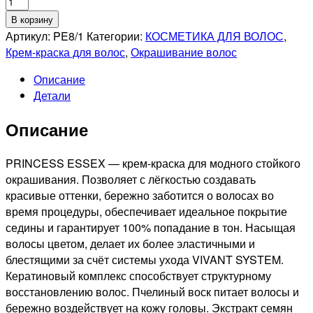
Количество
товара
В корзину
ESTEL
Артикул:
PE8/1
Категории:
КОСМЕТИКА ДЛЯ ВОЛОС
,
PROFESSIONNEL
Крем-краска для волос
,
Окрашивание волос
8/1
Описание
PRINCESS
Детали
ESSEX
СТОЙКАЯ
Описание
КРЕМ-
КРАСКА
ДЛЯ
PRINCESS ESSEX — крем-краска для модного стойкого
ВОЛОС
окрашивания. Позволяет с лёгкостью создавать
СВЕТЛО-
красивые оттенки, бережно заботится о волосах во
РУСЫЙ
время процедуры, обеспечивает идеальное покрытие
ПЕПЕЛЬНЫЙ,
седины и гарантирует 100% попадание в тон. Насыщая
60мл
волосы цветом, делает их более эластичными и
блестящими за счёт системы ухода VIVANT SYSTEM.
Кератиновый комплекс способствует структурному
восстановлению волос. Пчелиный воск питает волосы и
бережно воздействует на кожу головы. Экстракт семян