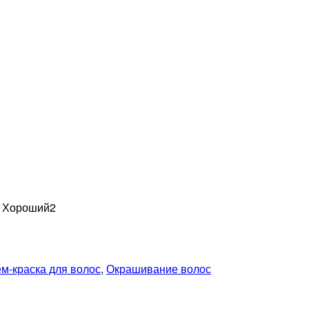
н Хороший
2
м-краска для волос
,
Окрашивание волос