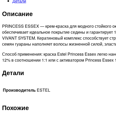
Детали
PRINCESS
ESSEX
Описание
СТОЙКАЯ
КРЕМ-
КРАСКА
PRINCESS ESSEX — крем-краска для модного стойкого окр
ДЛЯ
обеспечивает идеальное покрытие седины и гарантирует 
ВОЛОС
VIVANT SYSTEM. Кератиновый комплекс способствует стру
БЛОНДИН
семян гуараны наполняет волосы жизненной силой, эласт
РОЗОВЫЙ,
Способ применения: краска Estel Princess Essex легко на
60мл
12% в соотношении 1:1 или с активатором Princess Essex 
Детали
Производитель
ESTEL
Похожие