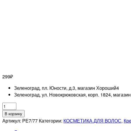
299
₽
Зеленоград, пл. Юности, д.3, магазин Хороший
4
Зеленоград, ул. Новокрюковская, корп. 1824, магази
Количество
товара
В корзину
ESTEL
Артикул:
PE7/77
Категории:
КОСМЕТИКА ДЛЯ ВОЛОС
,
Кре
PROFESSIONNEL