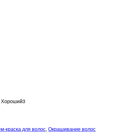
н Хороший
3
м-краска для волос
,
Окрашивание волос