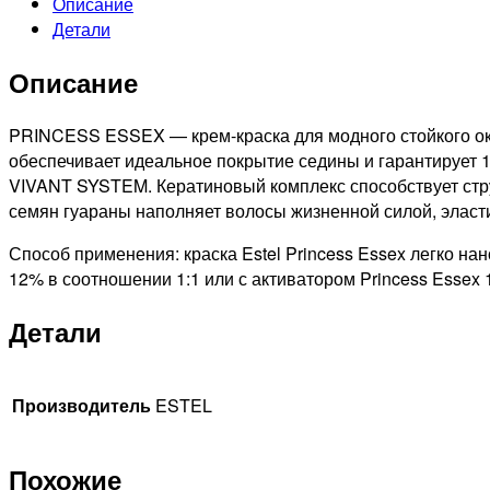
Описание
7/77
Детали
PRINCESS
ESSEX
Описание
СТОЙКАЯ
КРЕМ-
КРАСКА
PRINCESS ESSEX — крем-краска для модного стойкого окр
ДЛЯ
обеспечивает идеальное покрытие седины и гарантирует 
ВОЛОС
VIVANT SYSTEM. Кератиновый комплекс способствует стру
СРЕДНЕ-
семян гуараны наполняет волосы жизненной силой, эласт
РУСЫЙ
Способ применения: краска Estel Princess Essex легко на
КОРИЧНЕВЫЙ
12% в соотношении 1:1 или с активатором Princess Essex 
ИНТЕНСИВНЫЙ,
60мл
Детали
Производитель
ESTEL
Похожие