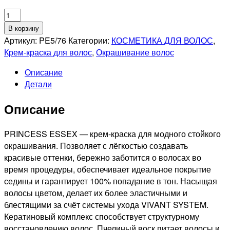
Количество
товара
В корзину
ESTEL
Артикул:
PE5/76
Категории:
КОСМЕТИКА ДЛЯ ВОЛОС
,
PROFESSIONNEL
Крем-краска для волос
,
Окрашивание волос
5/76
Описание
PRINCESS
Детали
ESSEX
СТОЙКАЯ
Описание
КРЕМ-
КРАСКА
ДЛЯ
PRINCESS ESSEX — крем-краска для модного стойкого
ВОЛОС
окрашивания. Позволяет с лёгкостью создавать
СВЕТЛЫЙ
красивые оттенки, бережно заботится о волосах во
ШАТЕН
время процедуры, обеспечивает идеальное покрытие
КОРИЧНЕВО-
седины и гарантирует 100% попадание в тон. Насыщая
ФИОЛЕТОВЫЙ,
волосы цветом, делает их более эластичными и
60мл
блестящими за счёт системы ухода VIVANT SYSTEM.
Кератиновый комплекс способствует структурному
восстановлению волос. Пчелиный воск питает волосы и