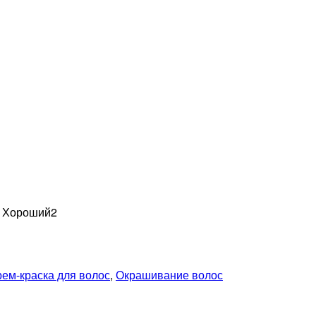
н Хороший
2
рем-краска для волос
,
Окрашивание волос