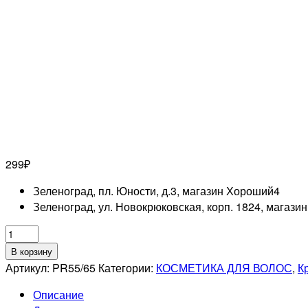
299
₽
Зеленоград, пл. Юности, д.3, магазин Хороший
4
Зеленоград, ул. Новокрюковская, корп. 1824, магази
Количество
товара
В корзину
ESTEL
Артикул:
PR55/65
Категории:
КОСМЕТИКА ДЛЯ ВОЛОС
,
К
PROFESSIONNEL
Описание
55/65