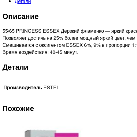
Детали
PRINCESS
ESSEX
Описание
СТОЙКАЯ
КРЕМ-
КРАСКА
55/65 PRINCESS ESSEX Дерзкий фламенко — яркий красн
ДЛЯ
Позволяет достичь на 25% более мощный яркий цвет, чем
ВОЛОС
Смешивается с оксигентом ESSEX 6%, 9% в пропорции 1:
ДЕРЗКИЙ
Время воздействия: 40-45 минут.
ФЛАМЕНКО,
Детали
60мл
Производитель
ESTEL
Похожие