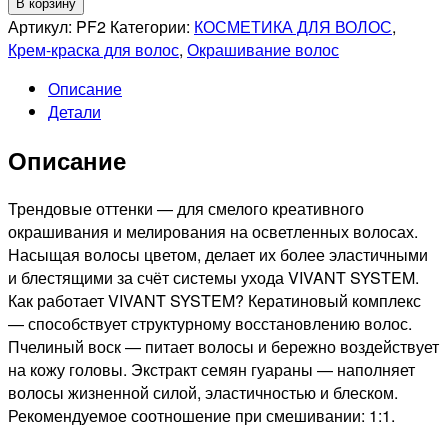
Количество
В корзину
товара
Артикул:
PF2
Категории:
КОСМЕТИКА ДЛЯ ВОЛОС
,
ESTEL
Крем-краска для волос
,
Окрашивание волос
PROFESSIONNEL
Описание
2.
Детали
PRINCESS
ESSEX
Описание
СТОЙКАЯ
КРЕМ-
КРАСКА
Трендовые оттенки — для смелого креативного
ДЛЯ
окрашивания и мелирования на осветленных волосах.
ВОЛОС
Насыщая волосы цветом, делает их более эластичными
ЛИЛОВЫЙ,
и блестящими за счёт системы ухода VIVANT SYSTEM.
60мл
Как работает VIVANT SYSTEM? Кератиновый комплекс
— способствует структурному восстановлению волос.
Пчелиный воск — питает волосы и бережно воздействует
на кожу головы. Экстракт семян гуараны — наполняет
волосы жизненной силой, эластичностью и блеском.
Рекомендуемое соотношение при смешивании: 1:1.