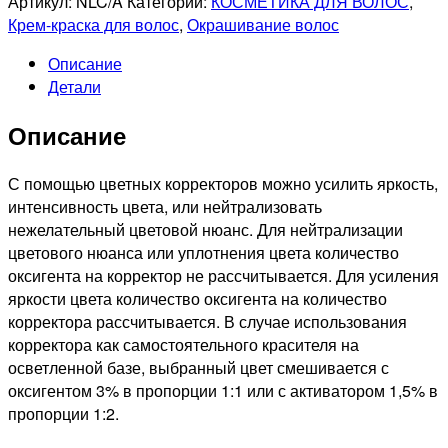
Артикул:
NLC/A
Категории:
КОСМЕТИКА ДЛЯ ВОЛОС
,
PROFESSIONNEL
Крем-краска для волос
,
Окрашивание волос
0/00A
Описание
DE
Детали
LUXE
СТОЙКАЯ
Описание
КРЕМ-
КРАСКА
ДЛЯ
С помощью цветных корректоров можно усилить яркость,
ВОЛОС,
интенсивность цвета, или нейтрализовать
60мл
нежелательный цветовой нюанс. Для нейтрализации
цветового нюанса или уплотнения цвета количество
оксигента на корректор не рассчитывается. Для усиления
яркости цвета количество оксигента на количество
корректора рассчитывается. В случае использования
корректора как самостоятельного красителя на
осветленной базе, выбранный цвет смешивается с
оксигентом 3% в пропорции 1:1 или с активатором 1,5% в
пропорции 1:2.