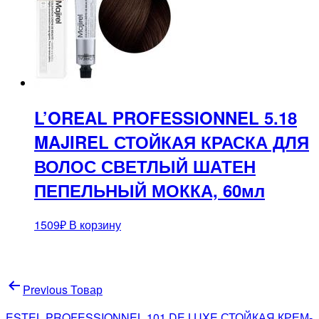
L’OREAL PROFESSIONNEL 5.18
MAJIREL СТОЙКАЯ КРАСКА ДЛЯ
ВОЛОС СВЕТЛЫЙ ШАТЕН
ПЕПЕЛЬНЫЙ МОККА, 60мл
1509
₽
В корзину
Навигация
Previous Товар
по
ESTEL PROFESSIONNEL 101 DE LUXE СТОЙКАЯ КРЕМ-