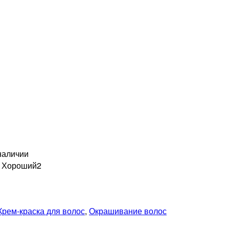
наличии
н Хороший
2
Крем-краска для волос
,
Окрашивание волос