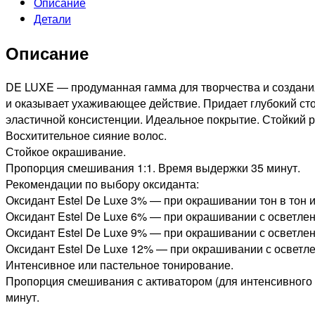
Описание
10/01
Детали
DE
LUXE
Описание
СТОЙКАЯ
КРЕМ-
КРАСКА
DE LUXE — продуманная гамма для творчества и создани
ДЛЯ
и оказывает ухаживающее действие. Придает глубокий сто
ВОЛОС
эластичной консистенции. Идеальное покрытие. Стойкий р
СВЕТЛЫЙ
Восхитительное сияние волос.
БЛОНДИН
Стойкое окрашивание.
НАТУРАЛЬНО-
Пропорция смешивания 1:1. Время выдержки 35 минут.
ПЕПЕЛЬНЫЙ,
Рекомендации по выбору оксиданта:
60мл
Оксидант Estel De Luxe 3% — при окрашивании тон в тон и
Оксидант Estel De Luxe 6% — при окрашивании с осветлени
Оксидант Estel De Luxe 9% — при окрашивании с осветлени
Оксидант Estel De Luxe 12% — при окрашивании с осветле
Интенсивное или пастельное тонирование.
Пропорция смешивания с активатором (для интенсивного и
минут.