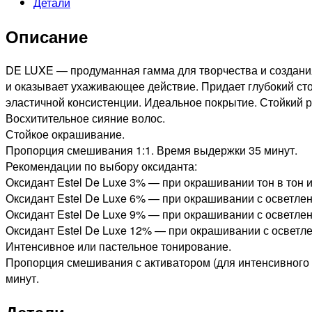
Детали
DE
LUXE
Описание
СТОЙКАЯ
КРЕМ-
КРАСКА
DE LUXE — продуманная гамма для творчества и создани
ДЛЯ
и оказывает ухаживающее действие. Придает глубокий сто
ВОЛОС
эластичной консистенции. Идеальное покрытие. Стойкий р
БЛОНДИН
Восхитительное сияние волос.
ПЕПЕЛЬНЫЙ,
Стойкое окрашивание.
60мл
Пропорция смешивания 1:1. Время выдержки 35 минут.
Рекомендации по выбору оксиданта:
Оксидант Estel De Luxe 3% — при окрашивании тон в тон и
Оксидант Estel De Luxe 6% — при окрашивании с осветлени
Оксидант Estel De Luxe 9% — при окрашивании с осветлени
Оксидант Estel De Luxe 12% — при окрашивании с осветле
Интенсивное или пастельное тонирование.
Пропорция смешивания с активатором (для интенсивного и
минут.