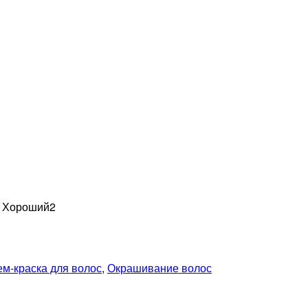
н Хороший
2
ем-краска для волос
,
Окрашивание волос