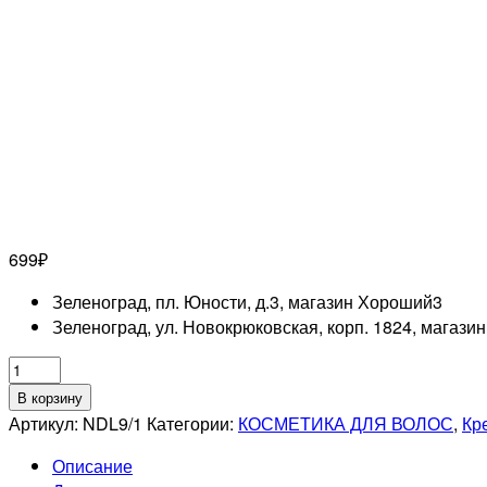
699
₽
Зеленоград, пл. Юности, д.3, магазин Хороший
3
Зеленоград, ул. Новокрюковская, корп. 1824, магази
Количество
товара
В корзину
ESTEL
Артикул:
NDL9/1
Категории:
КОСМЕТИКА ДЛЯ ВОЛОС
,
Кр
PROFESSIONNEL
Описание
9/1