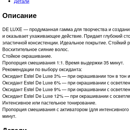
Детали
DE
LUXE
Описание
СТОЙКАЯ
КРЕМ-
КРАСКА
DE LUXE — продуманная гамма для творчества и создани
ДЛЯ
и оказывает ухаживающее действие. Придает глубокий сто
ВОЛОС
эластичной консистенции. Идеальное покрытие. Стойкий р
РУСЫЙ
Восхитительное сияние волос.
МЕДНЫЙ,
Стойкое окрашивание.
60мл
Пропорция смешивания 1:1. Время выдержки 35 минут.
Рекомендации по выбору оксиданта:
Оксидант Estel De Luxe 3% — при окрашивании тон в тон и
Оксидант Estel De Luxe 6% — при окрашивании с осветлени
Оксидант Estel De Luxe 9% — при окрашивании с осветлени
Оксидант Estel De Luxe 12% — при окрашивании с осветле
Интенсивное или пастельное тонирование.
Пропорция смешивания с активатором (для интенсивного и
минут.