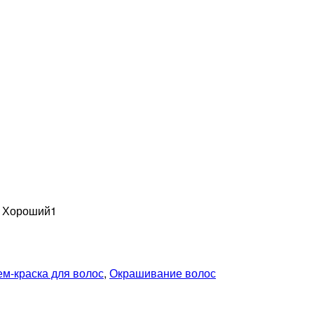
н Хороший
1
ем-краска для волос
,
Окрашивание волос