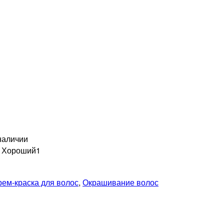
наличии
н Хороший
1
рем-краска для волос
,
Окрашивание волос