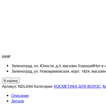
699
₽
Зеленоград, пл. Юности, д.3, магазин Хороший
Нет в 
Зеленоград, ул. Новокрюковская, корп. 1824, магази
Количество
В корзину
товара
Артикул:
NDL6/65
Категории:
КОСМЕТИКА ДЛЯ ВОЛОС
,
К
ESTEL
Описание
PROFESSIONNEL
Детали
6/65