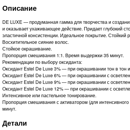
DE
Описание
LUXE
СТОЙКАЯ
КРЕМ-
DE LUXE — продуманная гамма для творчества и создани
КРАСКА
и оказывает ухаживающее действие. Придает глубокий сто
ДЛЯ
эластичной консистенции. Идеальное покрытие. Стойкий р
ВОЛОС
Восхитительное сияние волос.
ТЕМНО-
Стойкое окрашивание.
РУСЫЙ
Пропорция смешивания 1:1. Время выдержки 35 минут.
ФИОЛЕТОВО-
Рекомендации по выбору оксиданта:
КРАСНЫЙ,
Оксидант Estel De Luxe 3% — при окрашивании тон в тон и
60мл
Оксидант Estel De Luxe 6% — при окрашивании с осветлени
Оксидант Estel De Luxe 9% — при окрашивании с осветлени
Оксидант Estel De Luxe 12% — при окрашивании с осветле
Интенсивное или пастельное тонирование.
Пропорция смешивания с активатором (для интенсивного и
минут.
Детали