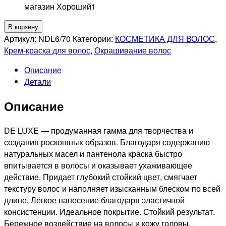
магазин Хороший
1
Количество
В корзину
товара
Артикул:
NDL6/70
Категории:
КОСМЕТИКА ДЛЯ ВОЛОС
,
ESTEL
Крем-краска для волос
,
Окрашивание волос
PROFESSIONNEL
Описание
6/70
Детали
DE
LUXE
Описание
СТОЙКАЯ
КРЕМ-
КРАСКА
DE LUXE — продуманная гамма для творчества и
ДЛЯ
создания роскошных образов. Благодаря содержанию
ВОЛОС
натуральных масел и пантенола краска быстро
ТЕМНО-
впитывается в волосы и оказывает ухаживающее
РУСЫЙ
действие. Придает глубокий стойкий цвет, смягчает
КОРИЧНЕВЫЙ
текстуру волос и наполняет изысканным блеском по всей
ДЛЯ
длине. Лёгкое нанесение благодаря эластичной
СЕДИНЫ,
консистенции. Идеальное покрытие. Стойкий результат.
60мл
Бережное воздействие на волосы и кожу головы.