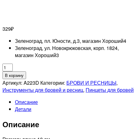
329
₽
Зеленоград, пл. Юности, д.3, магазин Хороший
4
Зеленоград, ул. Новокрюковская, корп. 1824,
магазин Хороший
3
Количество
товара
В корзину
MERTZ
Артикул:
A223D
Категории:
БРОВИ И РЕСНИЦЫ
,
A223D
Инструменты для бровей и ресниц
,
Пинцеты для бровей
Пинцет
Описание
диагональный
Детали
Описание