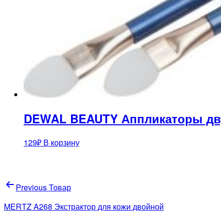
DEWAL BEAUTY Аппликаторы дву
129
₽
В корзину
Навигация
Previous Товар
по
MERTZ A268 Экстрактор для кожи двойной
записям