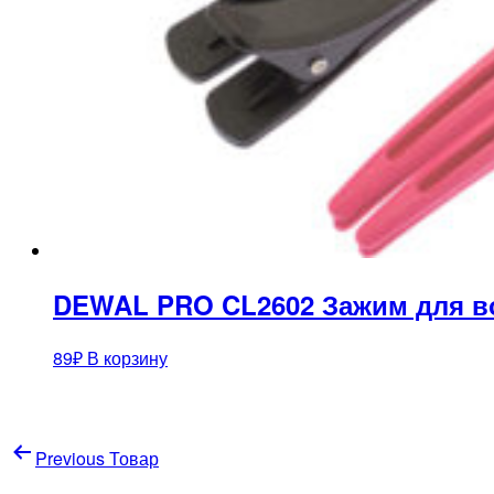
DEWAL PRO CL2602 Зажим для в
89
₽
В корзину
Навигация
Previous Товар
по