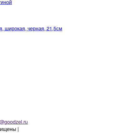
тиной
 широкая, черная, 21,5см
o@goodzel.ru
щищены |
Политика конфиденциальности