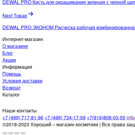
DEWAL PRO Кисть для окрашивания зеленая с черной ще
записям
Next Товар
DEWAL PRO ЭКОНОМ Расческа рабочая комбинированная,
Интернет-магазин
О магазине
Блог
Акции
Информация
Помощь
Условия доставки
Возврат
Каталог
Наши контакты
+7 (499) 717-81-96
+7 (499) 734-17-59
+7(916)808-03-55
inf
©2018-2023 Хороший – магазин косметики | Все права за