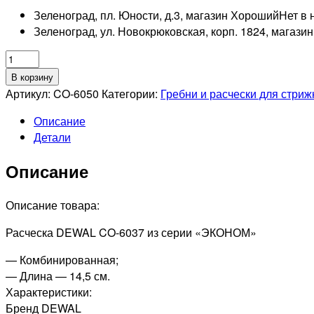
Зеленоград, пл. Юности, д.3, магазин Хороший
Нет в 
Зеленоград, ул. Новокрюковская, корп. 1824, магази
Количество
товара
В корзину
DEWAL
Артикул:
CO-6050
Категории:
Гребни и расчески для стриж
PRO
Описание
ЭКОНОМ
Детали
Расческа
рабочая
Описание
комбинированная,
черная,
18см
Описание товара:
Расческа DEWAL CO-6037 из серии «ЭКОНОМ»
— Комбинированная;
— Длина — 14,5 см.
Характеристики:
Бренд DEWAL