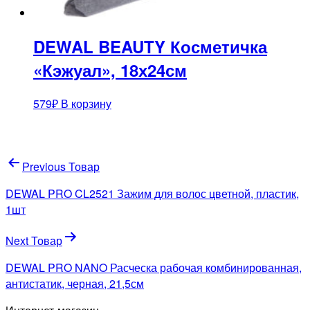
DEWAL BEAUTY Косметичка
«Кэжуал», 18х24см
579
₽
В корзину
Навигация
Previous Товар
по
DEWAL PRO CL2521 Зажим для волос цветной, пластик,
записям
1шт
Next Товар
DEWAL PRO NANO Расческа рабочая комбинированная,
антистатик, черная, 21,5см