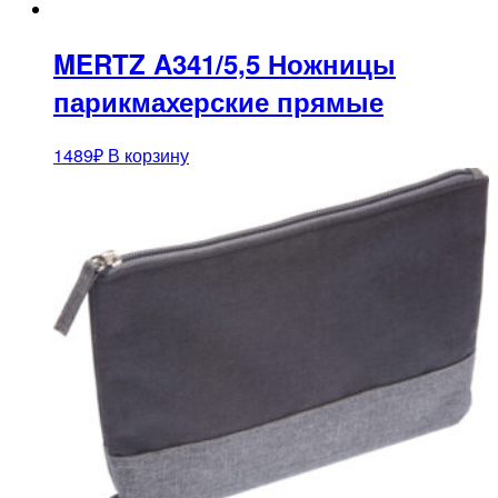
MERTZ A341/5,5 Ножницы
парикмахерские прямые
1489
₽
В корзину