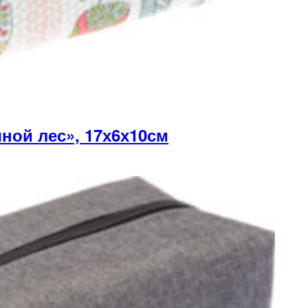
ой лес», 17х6х10см