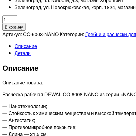
Зеленоград, пл. Юности, д.3, магазин Хороший
1
Зеленоград, ул. Новокрюковская, корп. 1824, магази
Количество
товара
В корзину
DEWAL
Артикул:
CO-6008-NANO
Категории:
Гребни и расчески дл
PRO
Описание
NANO
Детали
Расческа
рабочая
Описание
комбинированная,
антистатик,
черная,
Описание товара:
21,5см
Расческа рабочая DEWAL CO-6008-NANO из серии «NAN
— Нанотехнологии;
— Стойкость к химическим веществам и высокой температ
— Антистатик;
— Противомикробное покрытие;
— Длина — 21,5 см.