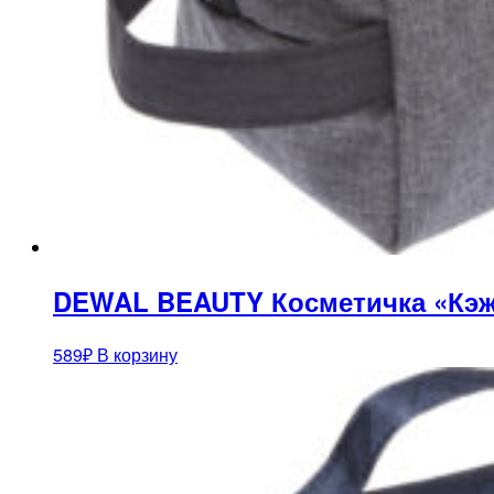
DEWAL BEAUTY Косметичка «Кэжу
589
₽
В корзину