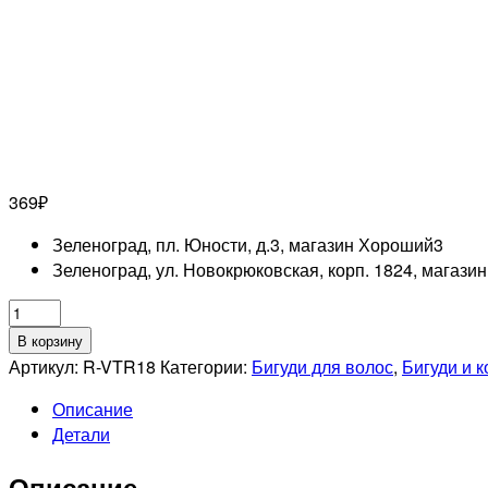
369
₽
Зеленоград, пл. Юности, д.3, магазин Хороший
3
Зеленоград, ул. Новокрюковская, корп. 1824, магази
Количество
товара
В корзину
DEWAL
Артикул:
R-VTR18
Категории:
Бигуди для волос
,
Бигуди и 
PRO
Описание
Бигуди-
Детали
липучки
красные,
Описание
d70мм,