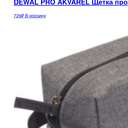
DEWAL PRO AKVAREL Щетка прод
729
₽
В корзину