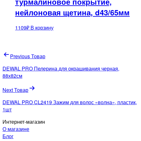
турмалиновое покрытие,
нейлоновая щетина, d43/65мм
1109
₽
В корзину
Навигация
Previous Товар
по
DEWAL PRO Пелерина для окрашивания черная,
записям
88х82см
Next Товар
DEWAL PRO CL2419 Зажим для волос «волна», пластик,
1шт
Интернет-магазин
О магазине
Блог