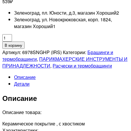
539
₽
Зеленоград, пл. Юности, д.3, магазин Хороший
2
Зеленоград, ул. Новокрюковская, корп. 1824,
магазин Хороший
1
Количество
товара
В корзину
DEWAL
Артикул:
6978SNGHP (IRS)
Категории:
Брашинги и
PRO
термобрашинги
,
ПАРИКМАХЕРСКИЕ ИНСТРУМЕНТЫ И
EASY
ПРИНАДЛЕЖНОСТИ
,
Расчески и термобрашинги
TOUCH
Описание
Термобрашинг,
Детали
керамическое
покрытие,
Описание
нейлоновая
щетина,
с
Описание товара:
хвостиком,
Керамическое покрытие , с хвостиком
d18х32мм
Характеристики: