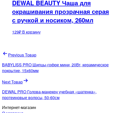
DEWAL BEAUTY Чаша для
окрашивания прозрачная серая
с ручкой и носиком, 260мл
129
₽
В корзину
Навигация
Previous Товар
по
BABYLISS PRO Щипцы-гофре мини, 20Вт, керамическое
записям
покрытие, 15х60мм
Next Товар
DEWAL PRO Голова-манекен учебная «шатенка»,
протеиновые волосы, 50-60см
Интернет-магазин