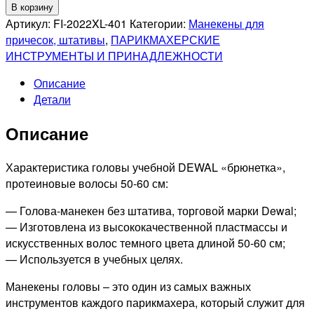
Количество
В корзину
товара
Артикул:
FI-2022XL-401
Категории:
Манекены для
DEWAL
причесок, штативы
,
ПАРИКМАХЕРСКИЕ
PRO
ИНСТРУМЕНТЫ И ПРИНАДЛЕЖНОСТИ
Голова-
Описание
манекен
Детали
учебная
"брюнетка",
Описание
протеиновые
волосы,
50-
Характеристика головы учебной DEWAL «брюнетка»,
60см
протеиновые волосы 50-60 см:
— Голова-манекен без штатива, торговой марки Dewal;
— Изготовлена из высококачественной пластмассы и
искусственных волос темного цвета длиной 50-60 см;
— Используется в учебных целях.
Манекены головы – это один из самых важных
инструментов каждого парикмахера, который служит для