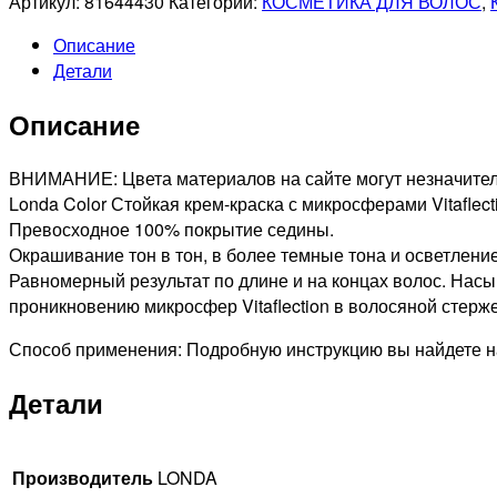
Артикул:
81644430
Категории:
КОСМЕТИКА ДЛЯ ВОЛОС
,
PROFESSIONAL
Описание
4/75
Детали
LONDACOLOR
СТОЙКАЯ
Описание
КРЕМ-
КРАСКА
ДЛЯ
ВНИМАНИЕ: Цвета материалов на сайте могут незначитель
ВОЛОС
Londa Color Стойкая крем-краска с микросферами Vitaflec
ШАТЕН
Превосходное 100% покрытие седины.
КОРИЧНЕВЫЙ
Окрашивание тон в тон, в более темные тона и осветление
КРАСНЫЙ,
Равномерный результат по длине и на концах волос. Нас
60мл
проникновению микросфер Vitaflection в волосяной стерже
Способ применения: Подробную инструкцию вы найдете на
Детали
Производитель
LONDA