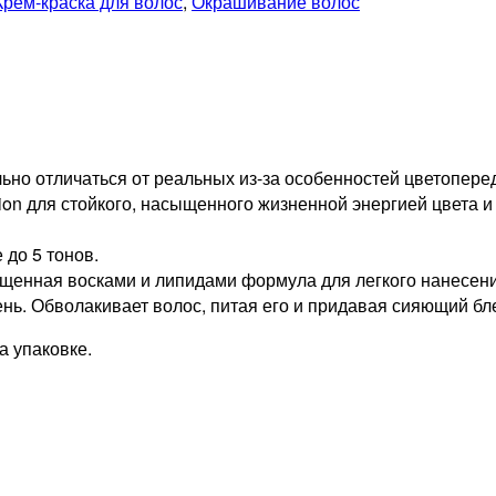
Крем-краска для волос
,
Окрашивание волос
но отличаться от реальных из-за особенностей цветопере
tion для стойкого, насыщенного жизненной энергией цвета и
 до 5 тонов.
ыщенная восками и липидами формула для легкого нанесени
нь. Обволакивает волос, питая его и придавая сияющий бле
 упаковке.