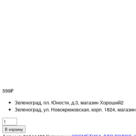
599
₽
Зеленоград, пл. Юности, д.3, магазин Хороший
2
Зеленоград, ул. Новокрюковская, корп. 1824, магази
Количество
товара
В корзину
LONDA