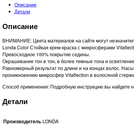
Описание
PROFESSIONAL
Детали
7/37
LONDACOLOR
Описание
СТОЙКАЯ
КРЕМ-
КРАСКА
ВНИМАНИЕ: Цвета материалов на сайте могут незначитель
ДЛЯ
Londa Color Стойкая крем-краска с микросферами Vitaflec
ВОЛОС
Превосходное 100% покрытие седины.
БЛОНД
Окрашивание тон в тон, в более темные тона и осветление
ЗОЛОТИСТО-
Равномерный результат по длине и на концах волос. Нас
КОРИЧНЕВЫЙ
проникновению микросфер Vitaflection в волосяной стерже
,
Способ применения: Подробную инструкцию вы найдете на
60мл
Детали
Производитель
LONDA