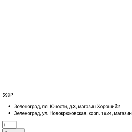
599
₽
Зеленоград, пл. Юности, д.3, магазин Хороший
2
Зеленоград, ул. Новокрюковская, корп. 1824, магази
Количество
товара