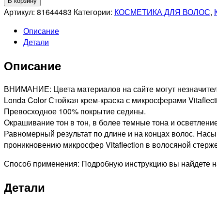
В корзину
LONDA
Артикул:
81644483
Категории:
КОСМЕТИКА ДЛЯ ВОЛОС
,
PROFESSIONAL
Описание
LONDACOLOR
Детали
8/38
СТОЙКАЯ
Описание
КРЕМ-
КРАСКА
ДЛЯ
ВНИМАНИЕ: Цвета материалов на сайте могут незначитель
ВОЛОС
Londa Color Стойкая крем-краска с микросферами Vitaflec
СВЕТЛЫЙ
Превосходное 100% покрытие седины.
БЛОНД
Окрашивание тон в тон, в более темные тона и осветление
ЗОЛОТИСТО-
Равномерный результат по длине и на концах волос. Нас
ЖЕМЧУЖНЫЙ,
проникновению микросфер Vitaflection в волосяной стерже
60мл
Способ применения: Подробную инструкцию вы найдете на
Детали