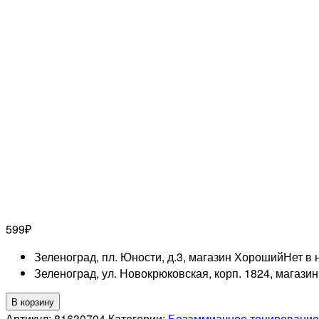
599
₽
Зеленоград, пл. Юности, д.3, магазин Хороший
Нет в 
Зеленоград, ул. Новокрюковская, корп. 1824, магази
Количество
В корзину
товара
Артикул:
81630704
Категории:
Безаммиачное тонирование