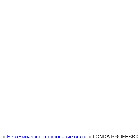
с
»
Безаммиачное тонирование волос
»
LONDA PROFESSI