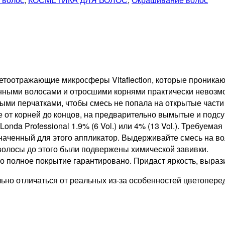
ветоотражающие микросферы Vitaflection, которые проника
нными волосами и отросшими корнями практически невозмо
ми перчатками, чтобы смесь не попала на открытые части
е от корней до концов, на предварительно вымытые и под
Londa Professional 1.9% (6 Vol.) или 4% (13 Vol.). Требуе
ченный для этого аппликатор. Выдерживайте смесь на воло
 волосы до этого были подвержены химической завивки.
 полное покрытие гарантировано. Придаст яркость, выразит
но отличаться от реальных из-за особенностей цветопере