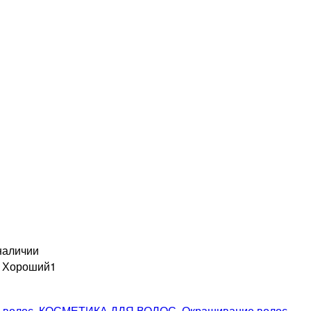
наличии
н Хороший
1
 волос
,
КОСМЕТИКА ДЛЯ ВОЛОС
,
Окрашивание волос