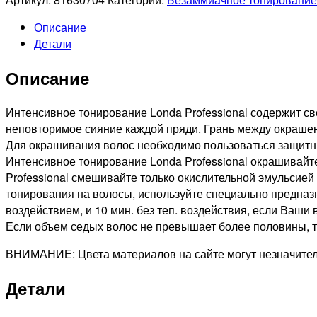
LONDA
Описание
PROFESSIONAL
Детали
4/71
LONDACOLOR
Описание
ИНТЕНСИВНОЕ
ТОНИРОВАНИЕ
ШАТЕН
Интенсивное тонирование Londa Professional содержит с
КОРИЧНЕВЫЙ
неповторимое сияние каждой пряди. Грань между окраше
ПЕПЕЛЬНЫЙ,
Для окрашивания волос необходимо пользоваться защитны
60мл
Интенсивное тонирование Londa Professional окрашивайт
Professional смешивайте только окислительной эмульсией 
тонирования на волосы, используйте специально предназна
воздействием, и 10 мин. без теп. воздействия, если Ваши
Если объем седых волос не превышает более половины, то
ВНИМАНИЕ: Цвета материалов на сайте могут незначитель
Детали