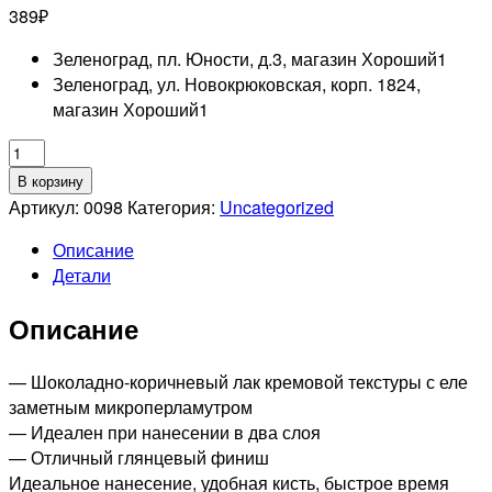
389
₽
Зеленоград, пл. Юности, д.3, магазин Хороший
1
Зеленоград, ул. Новокрюковская, корп. 1824,
магазин Хороший
1
Количество
товара
В корзину
SOPHIN
Артикул:
0098
Категория:
Uncategorized
0098
Описание
лак
Детали
для
ногтей,
Описание
12мл
— Шоколадно-коричневый лак кремовой текстуры с еле
заметным микроперламутром
— Идеален при нанесении в два слоя
— Отличный глянцевый финиш
Идеальное нанесение, удобная кисть, быстрое время