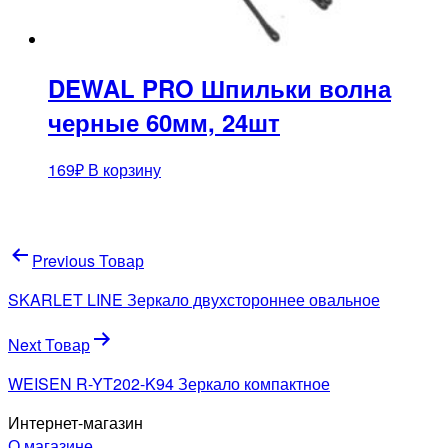
DEWAL PRO Шпильки волна
черные 60мм, 24шт
169
₽
В корзину
Навигация
Previous Товар
по
SKARLET LINE Зеркало двухстороннее овальное
записям
Next Товар
WEISEN R-YT202-K94 Зеркало компактное
Интернет-магазин
О магазине