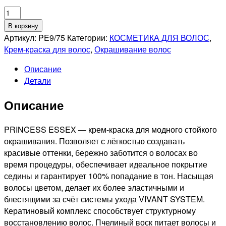
Количество
товара
В корзину
ESTEL
Артикул:
PE9/75
Категории:
КОСМЕТИКА ДЛЯ ВОЛОС
,
PROFESSIONNEL
Крем-краска для волос
,
Окрашивание волос
9/75
Описание
PRINCESS
Детали
ESSEX
СТОЙКАЯ
Описание
КРЕМ-
КРАСКА
ДЛЯ
PRINCESS ESSEX — крем-краска для модного стойкого
ВОЛОС
окрашивания. Позволяет с лёгкостью создавать
БЛОНДИН
красивые оттенки, бережно заботится о волосах во
КОРИЧНЕВО-
время процедуры, обеспечивает идеальное покрытие
КРАСНЫЙ,
седины и гарантирует 100% попадание в тон. Насыщая
60мл
волосы цветом, делает их более эластичными и
блестящими за счёт системы ухода VIVANT SYSTEM.
Кератиновый комплекс способствует структурному
восстановлению волос. Пчелиный воск питает волосы и