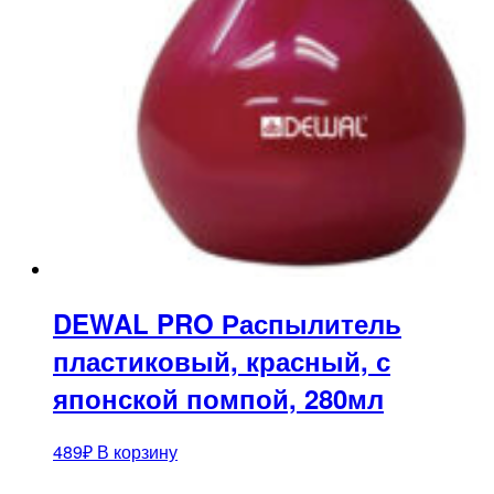
DEWAL PRO Распылитель
пластиковый, красный, с
японской помпой, 280мл
489
₽
В корзину