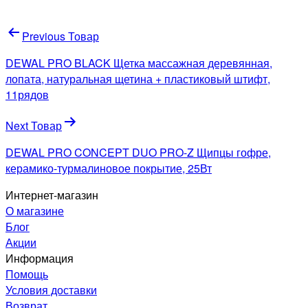
Навигация
Previous Товар
по
DEWAL PRO BLACK Щетка массажная деревянная,
записям
лопата, натуральная щетина + пластиковый штифт,
11рядов
Next Товар
DEWAL PRO CONCEPT DUO PRO-Z Щипцы гофре,
керамико-турмалиновое покрытие, 25Вт
Интернет-магазин
О магазине
Блог
Акции
Информация
Помощь
Условия доставки
Возврат