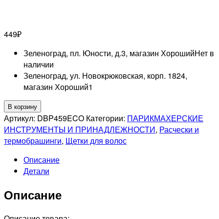
449
₽
Зеленоград, пл. Юности, д.3, магазин Хороший
Нет в
наличии
Зеленоград, ул. Новокрюковская, корп. 1824,
магазин Хороший
1
Количество
В корзину
товара
Артикул:
DBP459ECO
Категории:
ПАРИКМАХЕРСКИЕ
DEWAL
ИНСТРУМЕНТЫ И ПРИНАДЛЕЖНОСТИ
,
Расчески и
BEAUTY
термобрашинги
,
Щетки для волос
ДЕРЕВО
Описание
Щетка
Детали
массажная
с
Описание
пластиковым
штифтом
деревянная,
Описание товара: