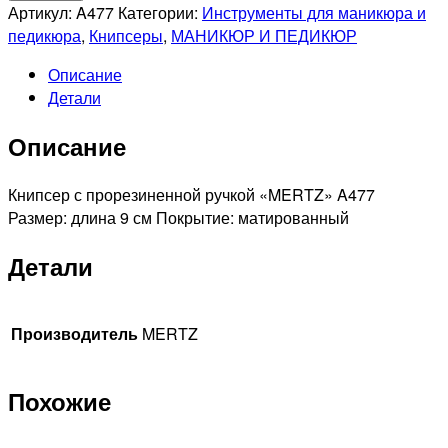
MERTZ
Артикул:
A477
Категории:
Инструменты для маникюра и
A477
педикюра
,
Книпсеры
,
МАНИКЮР И ПЕДИКЮР
Книпсер
Описание
с
Детали
прорезиненной
ручкой
Описание
Книпсер с прорезиненной ручкой «MERTZ» A477
Размер: длина 9 см Покрытие: матированный
Детали
Производитель
MERTZ
Похожие