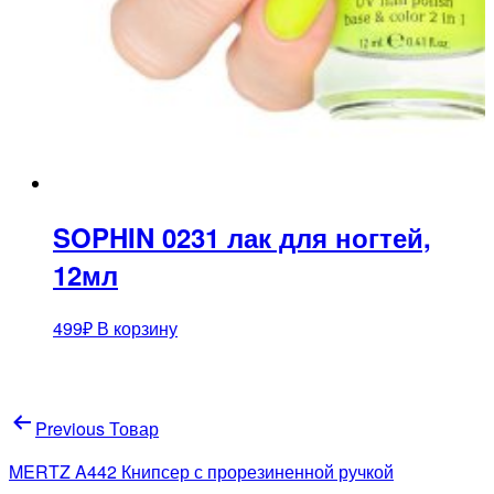
SOPHIN 0231 лак для ногтей,
12мл
499
₽
В корзину
Навигация
Previous Товар
по
MERTZ A442 Книпсер с прорезиненной ручкой