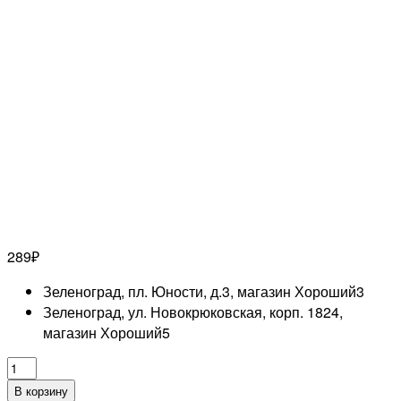
289
₽
Зеленоград, пл. Юности, д.3, магазин Хороший
3
Зеленоград, ул. Новокрюковская, корп. 1824,
магазин Хороший
5
Количество
товара
В корзину