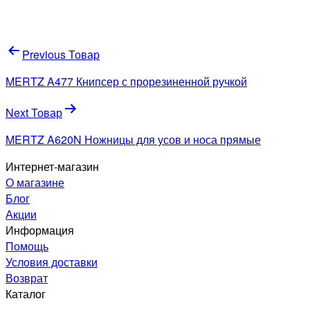
Навигация
Previous Товар
по
MERTZ A477 Книпсер с прорезиненной ручкой
записям
Next Товар
MERTZ A620N Ножницы для усов и носа прямые
Интернет-магазин
О магазине
Блог
Акции
Информация
Помощь
Условия доставки
Возврат
Каталог