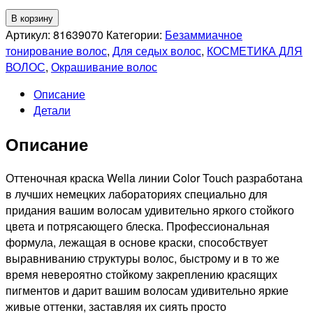
Количество
В корзину
товара
Артикул:
81639070
Категории:
Безаммиачное
WELLA
тонирование волос
,
Для седых волос
,
КОСМЕТИКА ДЛЯ
PROFESSIONAL
ВОЛОС
,
Окрашивание волос
10/6
Описание
COLOR
Детали
TOUCH
ТОНИРУЮЩАЯ
Описание
КРАСКА
ДЛЯ
ВОЛОС
Оттеночная краска Wella линии Color Touch разработана
РОЗОВАЯ
в лучших немецких лабораториях специально для
КАРАМЕЛЬ,
придания вашим волосам удивительно яркого стойкого
60мл
цвета и потрясающего блеска. Профессиональная
формула, лежащая в основе краски, способствует
выравниванию структуры волос, быстрому и в то же
время невероятно стойкому закреплению красящих
пигментов и дарит вашим волосам удивительно яркие
живые оттенки, заставляя их сиять просто