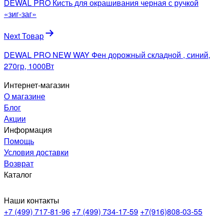
DEWAL PRO Кисть для окрашивания черная с ручкой
записям
«зиг-заг»
Next Товар
DEWAL PRO NEW WAY Фен дорожный складной , синий,
270гр, 1000Вт
Интернет-магазин
О магазине
Блог
Акции
Информация
Помощь
Условия доставки
Возврат
Каталог
Наши контакты
+7 (499) 717-81-96
+7 (499) 734-17-59
+7(916)808-03-55