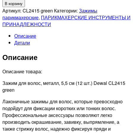
товара
В корзину
DEWAL
Артикул:
CL2415 green
Категории:
Зажимы
PRO
парикмахерские
,
ПАРИКМАХЕРСКИЕ ИНСТРУМЕНТЫ И
CL2415
ПРИНАДЛЕЖНОСТИ
green
Описание
Зажим
Детали
для
волос,
Описание
металл,
зеленый,
1шт
Описание товара:
Зажим для волос, металл, 5,5 см (12 шт.) Dewal CL2415
green
Лаконичные зажимы для волос, которые превосходно
подойдут для фиксации коротких или тонких волос.
Профессиональные аксессуары позволяют легко
производить окрашивание, завивку, выпрямление, а
также стрижку волос, надежно фиксируя пряди и