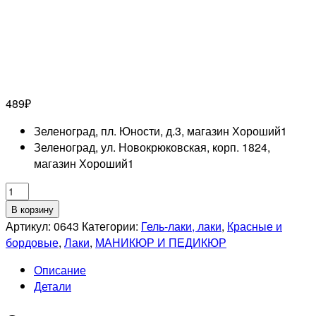
489
₽
Зеленоград, пл. Юности, д.3, магазин Хороший
1
Зеленоград, ул. Новокрюковская, корп. 1824,
магазин Хороший
1
Количество
товара
В корзину
SOPHIN
Артикул:
0643
Категории:
Гель-лаки, лаки
,
Красные и
0643
бордовые
,
Лаки
,
МАНИКЮР И ПЕДИКЮР
гель-
Описание
лак
Детали
для
ногтей,