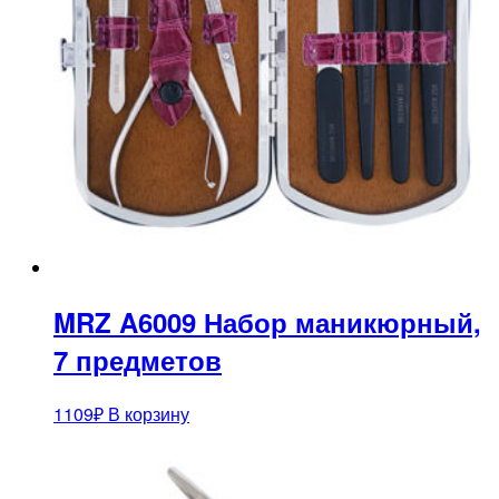
MRZ A6009 Набор маникюрный,
7 предметов
1109
₽
В корзину