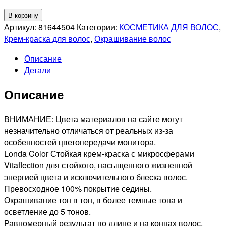
Количество
В корзину
товара
Артикул:
81644504
Категории:
КОСМЕТИКА ДЛЯ ВОЛОС
,
LONDA
Крем-краска для волос
,
Окрашивание волос
PROFESSIONAL
Описание
7/77
Детали
LONDACOLOR
СТОЙКАЯ
Описание
КРЕМ-
КРАСКА
ДЛЯ
ВНИМАНИЕ: Цвета материалов на сайте могут
ВОЛОС
незначительно отличаться от реальных из-за
БЛОНД
особенностей цветопередачи монитора.
ИНТЕНСИВНЫЙ
Londa Color Стойкая крем-краска с микросферами
КОРИЧНЕВЫЙ,
Vitaflection для стойкого, насыщенного жизненной
60мл
энергией цвета и исключительного блеска волос.
Превосходное 100% покрытие седины.
Окрашивание тон в тон, в более темные тона и
осветление до 5 тонов.
Равномерный результат по длине и на концах волос.