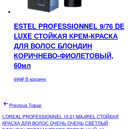
ESTEL PROFESSIONNEL 9/76 DE
LUXE СТОЙКАЯ КРЕМ-КРАСКА
ДЛЯ ВОЛОС БЛОНДИН
КОРИЧНЕВО-ФИОЛЕТОВЫЙ,
60мл
699
₽
В корзину
Навигация
Previous Товар
по
L’OREAL PROFESSIONNEL 10.21 MAJIREL СТОЙКАЯ
записям
КРАСКА ДЛЯ ВОЛОС ОЧЕНЬ ОЧЕНЬ СВЕТЛЫЙ