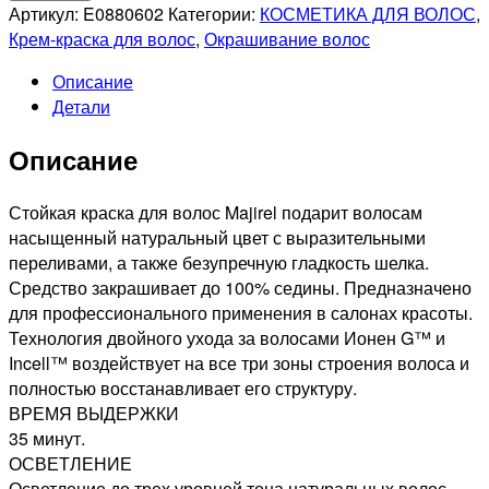
L'OREAL
Артикул:
E0880602
Категории:
КОСМЕТИКА ДЛЯ ВОЛОС
,
PROFESSIONNEL
Крем-краска для волос
,
Окрашивание волос
7.44
Описание
MAJIREL
Детали
СТОЙКАЯ
КРАСКА
Описание
ДЛЯ
ВОЛОС
БЛОНДИН
Стойкая краска для волос Majirel подарит волосам
ГЛУБОКИЙ
насыщенный натуральный цвет с выразительными
МЕДНЫЙ,
переливами, а также безупречную гладкость шелка.
50мл
Средство закрашивает до 100% седины. Предназначено
для профессионального применения в салонах красоты.
Технология двойного ухода за волосами Ионен G™ и
Incell™ воздействует на все три зоны строения волоса и
полностью восстанавливает его структуру.
ВРЕМЯ ВЫДЕРЖКИ
35 минут.
ОСВЕТЛЕНИЕ
Осветление до трех уровней тона натуральных волос