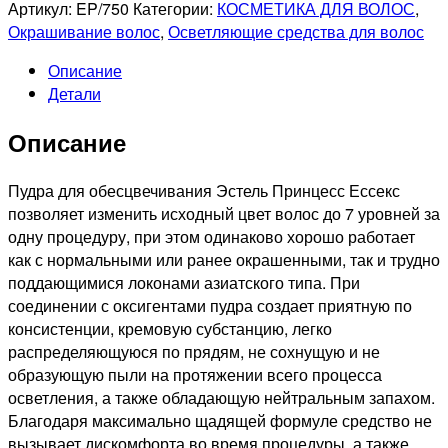
ESTEL
Артикул:
EP/750
Категории:
КОСМЕТИКА ДЛЯ ВОЛОС
,
PROFESSIONNEL
Окрашивание волос
,
Осветляющие средства для волос
PRINCESS
Описание
ESSEX
Детали
Пудра
для
Описание
обесцвечивания
волос
,
Пудра для обесцвечивания Эстель Принцесс Ессекс
750г
позволяет изменить исходный цвет волос до 7 уровней за
одну процедуру, при этом одинаково хорошо работает
как с нормальными или ранее окрашенными, так и трудно
поддающимися локонами азиатского типа. При
соединении с оксигентами пудра создает приятную по
консистенции, кремовую субстанцию, легко
распределяющуюся по прядям, не сохнущую и не
образующую пыли на протяжении всего процесса
осветления, а также обладающую нейтральным запахом.
Благодаря максимально щадящей формуле средство не
вызывает дискомфорта во время процедуры, а также