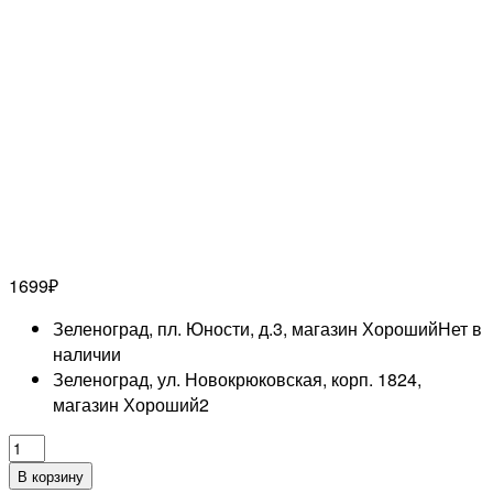
1699
₽
Зеленоград, пл. Юности, д.3, магазин Хороший
Нет в
наличии
Зеленоград, ул. Новокрюковская, корп. 1824,
магазин Хороший
2
Количество
товара
В корзину