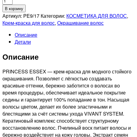
Количество
товара
В корзину
ESTEL
Артикул:
PE9/17
Категории:
КОСМЕТИКА ДЛЯ ВОЛОС
,
PROFESSIONNEL
Крем-краска для волос
,
Окрашивание волос
9/17
Описание
PRINCESS
Детали
ESSEX
СТОЙКАЯ
Описание
КРЕМ-
КРАСКА
ДЛЯ
PRINCESS ESSEX — крем-краска для модного стойкого
ВОЛОС
окрашивания. Позволяет с лёгкостью создавать
БЛОНДИН
красивые оттенки, бережно заботится о волосах во
ПЕПЕЛЬНО-
время процедуры, обеспечивает идеальное покрытие
КОРИЧНЕВЫЙ,
седины и гарантирует 100% попадание в тон. Насыщая
60мл
волосы цветом, делает их более эластичными и
блестящими за счёт системы ухода VIVANT SYSTEM.
Кератиновый комплекс способствует структурному
восстановлению волос. Пчелиный воск питает волосы и
бережно воздействует на кожу головы. Экстракт семян