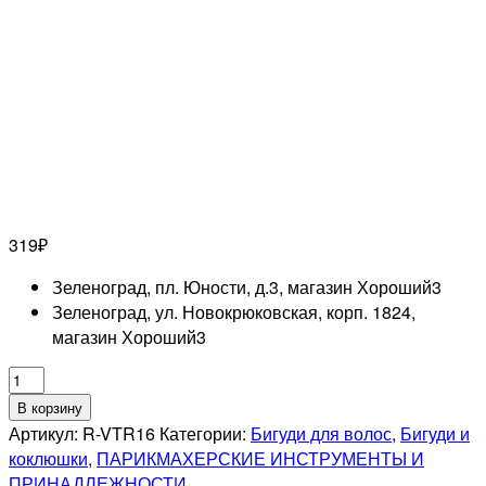
319
₽
Зеленоград, пл. Юности, д.3, магазин Хороший
3
Зеленоград, ул. Новокрюковская, корп. 1824,
магазин Хороший
3
Количество
товара
В корзину
DEWAL
Артикул:
R-VTR16
Категории:
Бигуди для волос
,
Бигуди и
PRO
коклюшки
,
ПАРИКМАХЕРСКИЕ ИНСТРУМЕНТЫ И
Бигуди-
ПРИНАДЛЕЖНОСТИ