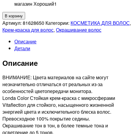
магазин Хороший
1
Количество
В корзину
товара
Артикул:
81628650
Категории:
КОСМЕТИКА ДЛЯ ВОЛОС
,
LONDA
Крем-краска для волос
,
Окрашивание волос
PROFESSIONAL
Описание
9/79
Детали
LONDACOLOR
СТОЙКАЯ
Описание
КРЕМ-
КРАСКА
ДЛЯ
ВНИМАНИЕ: Цвета материалов на сайте могут
ВОЛОС
незначительно отличаться от реальных из-за
ОЧЕНЬ
особенностей цветопередачи монитора.
СВЕТЛЫЙ
Londa Color Стойкая крем-краска с микросферами
БЛОНД
Vitaflection для стойкого, насыщенного жизненной
КОРИЧНЕВЫЙ
энергией цвета и исключительного блеска волос.
САНДРЭ,
Превосходное 100% покрытие седины.
60мл
Окрашивание тон в тон, в более темные тона и
осветление до 5 тонов.