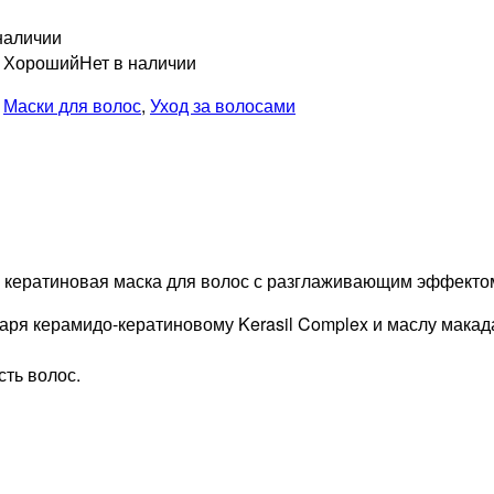
наличии
н Хороший
Нет в наличии
,
Маски для волос
,
Уход за волосами
ая кератиновая маска для волос с разглаживающим эффекто
аря керамидо-кератиновому Kerasil Complex и маслу макад
сть волос.