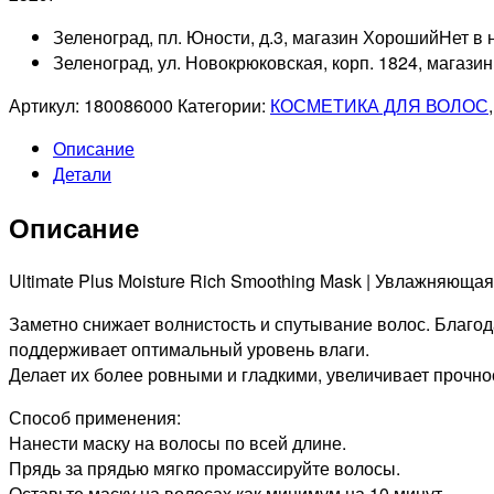
Зеленоград, пл. Юности, д.3, магазин Хороший
Нет в 
Зеленоград, ул. Новокрюковская, корп. 1824, магази
Артикул:
180086000
Категории:
КОСМЕТИКА ДЛЯ ВОЛОС
Описание
Детали
Описание
Ultimate Plus Moisture Rich Smoothing Mask | Увлажняющ
Заметно снижает волнистость и спутывание волос. Благод
поддерживает оптимальный уровень влаги.
Делает их более ровными и гладкими, увеличивает прочно
Способ применения:
Нанести маску на волосы по всей длине.
Прядь за прядью мягко промассируйте волосы.
Оставьте маску на волосах как минимум на 10 минут.