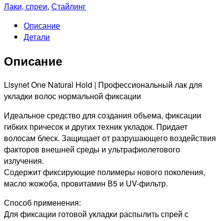
PROFESSIONNEL
Лаки, спреи
,
Стайлинг
LISYNET
Описание
Лак
Детали
для
укладки
Описание
волос
нормальной
фиксации,
Lisynet One Natural Hold | Профессиональный лак для
500мл
укладки волос нормальной фиксации
Идеальное средство для создания объема, фиксации
гибких причесок и других техник укладок. Придает
волосам блеск. Защищает от разрушающего воздействия
факторов внешней среды и ультрафиолетового
излучения.
Содержит фиксирующие полимеры нового поколения,
масло жожоба, провитамин В5 и UV-фильтр.
Способ применения:
Для фиксации готовой укладки распылить спрей с