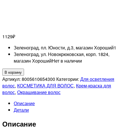
1129
₽
Зеленоград, пл. Юности, д.3, магазин Хороший
1
Зеленоград, ул. Новокрюковская, корп. 1824,
магазин Хороший
Нет в наличии
Количество
В корзину
товара
Артикул:
8005610654300
Категории:
Для осветления
WELLA
волос
,
КОСМЕТИКА ДЛЯ ВОЛОС
,
Крем-краска для
PROFESSIONAL
волос
,
Окрашивание волос
10/00
Описание
KOLESTON
Детали
PERFECT
ME+
Описание
СТОЙКАЯ