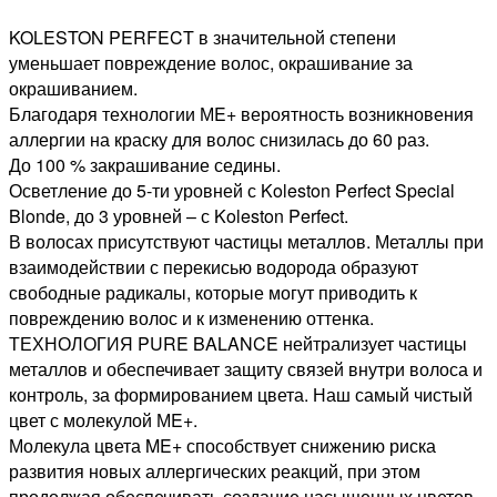
КРАСКА
ДЛЯ
KOLESTON PERFECT в значительной степени
ВОЛОС
уменьшает повреждение волос, окрашивание за
ЯРКИЙ
окрашиванием.
БЛОНД,
Благодаря технологии МE+ вероятность возникновения
60мл
аллергии на краску для волос снизилась до 60 раз.
До 100 % закрашивание седины.
Осветление до 5-ти уровней с Koleston Perfect Special
Blonde, до 3 уровней – с Koleston Perfect.
В волосах присутствуют частицы металлов. Металлы при
взаимодействии с перекисью водорода образуют
свободные радикалы, которые могут приводить к
повреждению волос и к изменению оттенка.
ТЕХНОЛОГИЯ PURE BALANCE нейтрализует частицы
металлов и обеспечивает защиту связей внутри волоса и
контроль, за формированием цвета. Наш самый чистый
цвет с молекулой МE+.
Молекула цвета ME+ способствует снижению риска
развития новых аллергических реакций, при этом
продолжая обеспечивать создание насыщенных цветов,