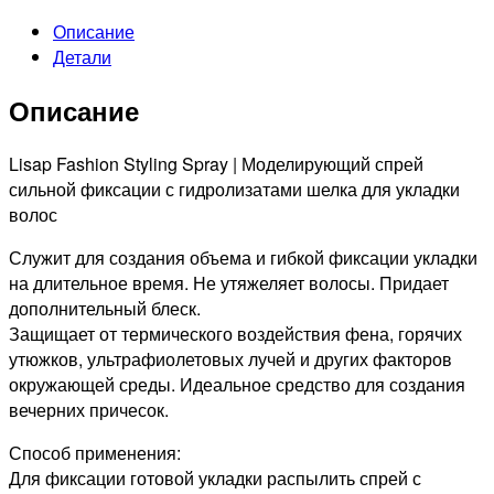
FASHION
Описание
Моделирующий
Детали
лак
сильной
Описание
фиксации
для
укладки
Lisap Fashion Styling Spray | Моделирующий спрей
волос,
сильной фиксации с гидролизатами шелка для укладки
250мл
волос
Служит для создания объема и гибкой фиксации укладки
на длительное время. Не утяжеляет волосы. Придает
дополнительный блеск.
Защищает от термического воздействия фена, горячих
утюжков, ультрафиолетовых лучей и других факторов
окружающей среды. Идеальное средство для создания
вечерних причесок.
Способ применения:
Для фиксации готовой укладки распылить спрей с