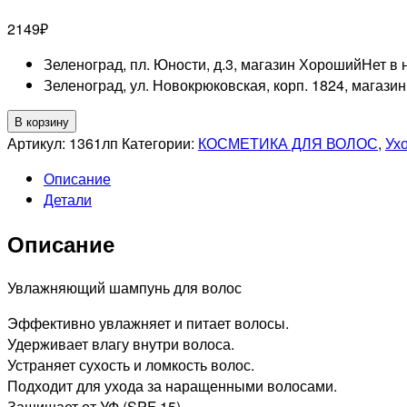
2149
₽
Зеленоград, пл. Юности, д.3, магазин Хороший
Нет в 
Зеленоград, ул. Новокрюковская, корп. 1824, магази
Количество
В корзину
товара
Артикул:
1361лп
Категории:
КОСМЕТИКА ДЛЯ ВОЛОС
,
Ух
LEBEL
Описание
PROFESSIONNEL
Детали
JOJOBA
Шампунь
Описание
для
кожи
головы,
Увлажняющий шампунь для волос
склонной
Эффективно увлажняет и питает волосы.
к
Удерживает влагу внутри волоса.
сухости,
Устраняет сухость и ломкость волос.
240мл
Подходит для ухода за наращенными волосами.
Защищает от УФ (SPF 15).