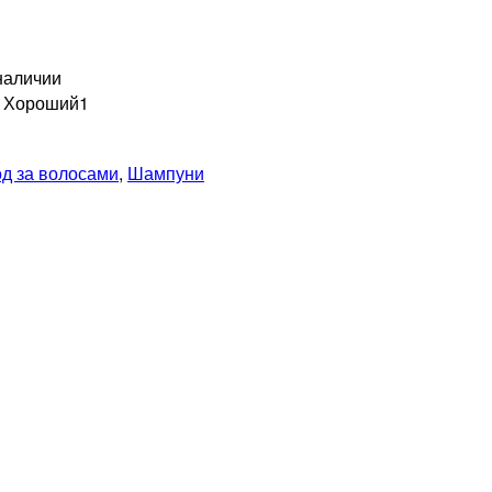
наличии
н Хороший
1
од за волосами
,
Шампуни