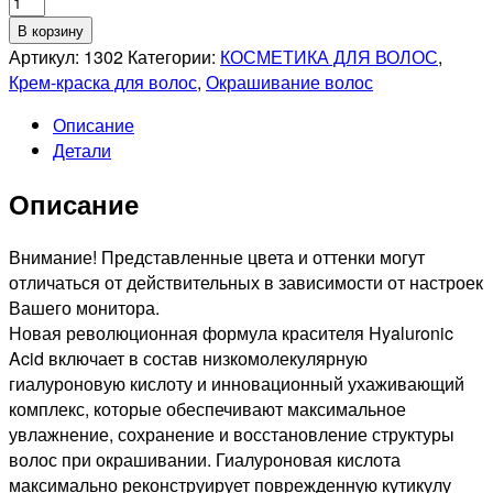
Количество
товара
В корзину
KAPOUS
Артикул:
1302
Категории:
КОСМЕТИКА ДЛЯ ВОЛОС
,
PROFESSIONNEL
Крем-краска для волос
,
Окрашивание волос
1.0
Описание
HYALURONIK
Детали
ACID
СТОЙКАЯ
Описание
КРЕМ-
КРАСКА
ДЛЯ
Внимание! Представленные цвета и оттенки могут
ВОЛОС
отличаться от действительных в зависимости от настроек
ЧЕРНЫЙ,
Вашего монитора.
100мл
Новая революционная формула красителя Hyaluronic
Acid включает в состав низкомолекулярную
гиалуроновую кислоту и инновационный ухаживающий
комплекс, которые обеспечивают максимальное
увлажнение, сохранение и восстановление структуры
волос при окрашивании. Гиалуроновая кислота
максимально реконструирует поврежденную кутикулу